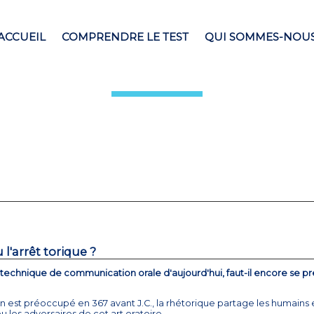
ACCUEIL
COMPRENDRE LE TEST
QUI SOMMES-NOUS
 l'arrêt torique ?
, technique de communication orale d'aujourd'hui, faut-il encore se p
en est préoccupé en 367 avant J.C., la rhétorique partage les humain
ou les adversaires de cet art oratoire.