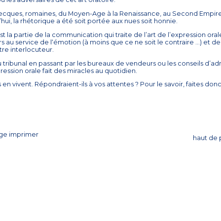
recques, romaines, du Moyen-Age à la Renaissance, au Second Empire 
’hui, la rhétorique a été soit portée aux nues soit honnie.
 est la partie de la communication qui traite de l’art de l’expression or
s au service de l‘émotion (à moins que ce ne soit le contraire …) et de l’
tre interlocuteur.
tribunal en passant par les bureaux de vendeurs ou les conseils d’admi
pression orale fait des miracles au quotidien.
 vivent. Répondraient-ils à vos attentes ? Pour le savoir, faites donc
imprimer
haut de