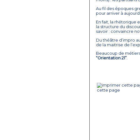
Au fil des époques g
pour arriver à aujourd
En fait, la rhétorique
la structure du discour
savoir : convaincre no
Du théâtre d’impro au 
de la maitrise de l’ex
Beaucoup de métiers en
“Orientation 21”
.
cette page