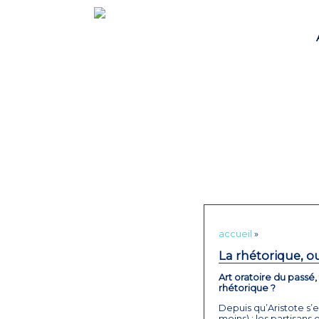
accueil
»
La rhétorique, ou
Art oratoire du passé
rhétorique ?
Depuis qu’Aristote s’
moins) : les partisans 