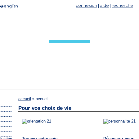
connexion
|
aide
|
recherche
|�
english
ACCUEIL
accueil
» accueil
Pour vos choix de vie
Trouvez votre voie
Découvrez-vous
luation