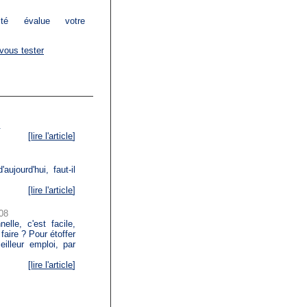
alité évalue votre
 vous tester
.
[
lire l'article
]
ujourd'hui, faut-il
[
lire l'article
]
08
elle, c'est facile,
faire ? Pour étoffer
illeur emploi, par
[
lire l'article
]