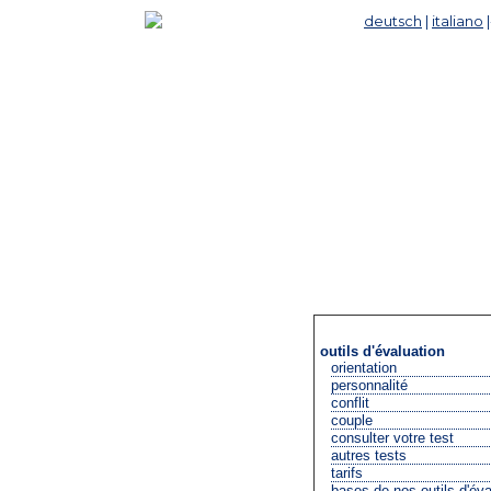
deutsch
|
italiano
outils d'évaluation
orientation
personnalité
conflit
couple
consulter votre test
autres tests
tarifs
bases de nos outils d'éva